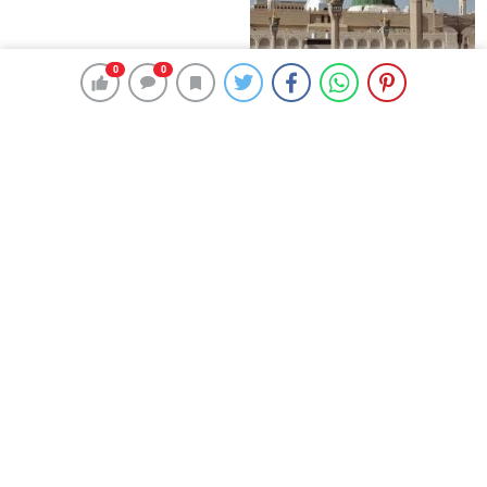
0
0
Umre Ne Kadar
Bigo Elmas Bayi – Güvenli,
Datahost İle Güvenilir Sunucu
Hızlı ve Uygun Fiyatlı Elmas
Hizmetleri
Satın Almanın Yeni Adresi
Gönder
En az 10 karakter gerekli