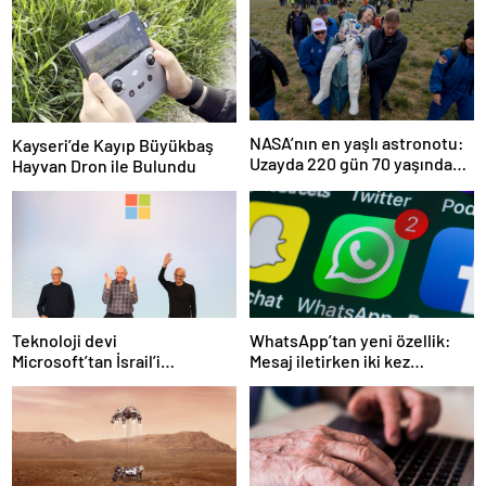
NASA’nın en yaşlı astronotu:
Kayseri’de Kayıp Büyükbaş
Uzayda 220 gün 70 yaşındaki
Hayvan Dron ile Bulundu
birine ne yapar?
Teknoloji devi
WhatsApp’tan yeni özellik:
Microsoft’tan İsrail’i
Mesaj iletirken iki kez
sevindirecek haber
düşünün