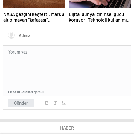
NASA gezgini keşfetti: Mars’a
Dijital dünya, zihinsel gücü
ait olmayan “kafatası”
koruyor: Teknoloji kullanımı
bulundu
demansa kalkan olabilir
En az 10 karakter gerekli
Gönder
HABER