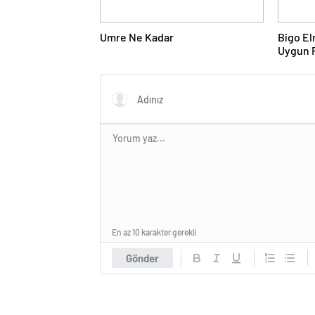
Umre Ne Kadar
Bigo El
Uygun F
Almanın
En az 10 karakter gerekli
Gönder