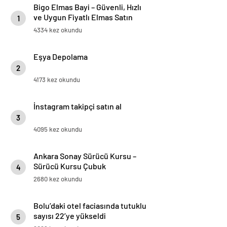
Bigo Elmas Bayi – Güvenli, Hızlı
ve Uygun Fiyatlı Elmas Satın
1
Almanın Yeni Adresi
4334 kez okundu
Eşya Depolama
2
4173 kez okundu
İnstagram takipçi satın al
3
4095 kez okundu
Ankara Sonay Sürücü Kursu –
Sürücü Kursu Çubuk
4
2680 kez okundu
Bolu’daki otel faciasında tutuklu
sayısı 22’ye yükseldi
5