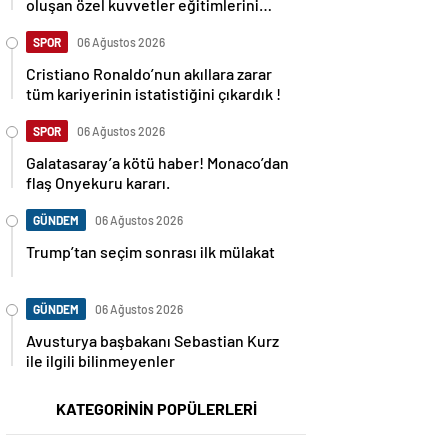
oluşan özel kuvvetler eğitimlerini
başlattı.
SPOR
06 Ağustos 2026
Cristiano Ronaldo’nun akıllara zarar
tüm kariyerinin istatistiğini çıkardık !
SPOR
06 Ağustos 2026
Galatasaray’a kötü haber! Monaco’dan
flaş Onyekuru kararı.
GÜNDEM
06 Ağustos 2026
Trump’tan seçim sonrası ilk mülakat
GÜNDEM
06 Ağustos 2026
Avusturya başbakanı Sebastian Kurz
ile ilgili bilinmeyenler
KATEGORİNİN POPÜLERLERİ