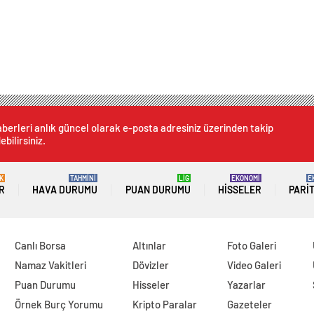
berleri anlık güncel olarak e-posta adresiniz üzerinden takip
ebilirsiniz.
K
TAHMİNİ
LİG
EKONOMİ
E
R
HAVA DURUMU
PUAN DURUMU
HISSELER
PARI
Canlı Borsa
Altınlar
Foto Galeri
Namaz Vakitleri
Dövizler
Video Galeri
Puan Durumu
Hisseler
Yazarlar
Örnek Burç Yorumu
Kripto Paralar
Gazeteler