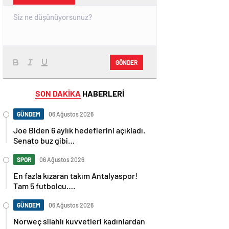
GÖNDER
SON DAKİKA
HABERLERİ
GÜNDEM
06 Ağustos 2026
Joe Biden 6 aylık hedeflerini açıkladı.
Senato buz gibi…
SPOR
06 Ağustos 2026
En fazla kızaran takım Antalyaspor!
Tam 5 futbolcu….
GÜNDEM
06 Ağustos 2026
Norweç silahlı kuvvetleri kadınlardan