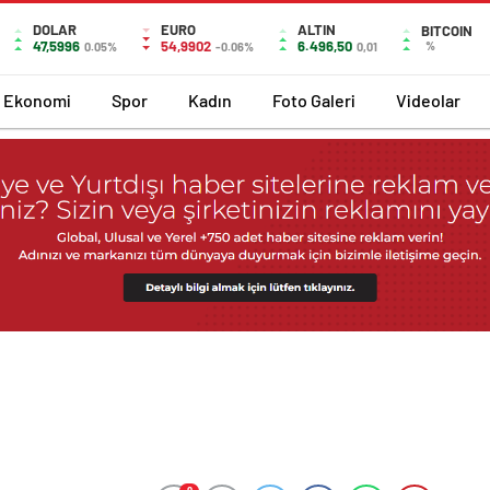
DOLAR
EURO
ALTIN
BITCOIN
47,5996
54,9902
6.496,50
%
0.05%
-0.06%
0,01
Ekonomi
Spor
Kadın
Foto Galeri
Videolar