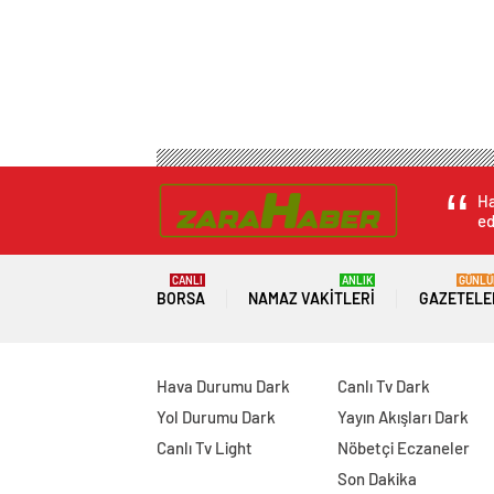
Ha
ed
CANLI
ANLIK
GÜNLÜ
BORSA
NAMAZ VAKITLERI
GAZETELE
Hava Durumu Dark
Canlı Tv Dark
Yol Durumu Dark
Yayın Akışları Dark
Canlı Tv Light
Nöbetçi Eczaneler
Son Dakika