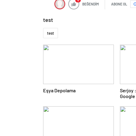
0
BEĞENDİM
ABONE OL
test
test
Eşya Depolama
Serjoy : Dijital Medya Ajansı,
Google 
ve Web 