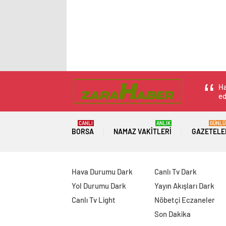
Ha
ed
CANLI
ANLIK
GÜNLÜ
BORSA
NAMAZ VAKITLERI
GAZETELE
Hava Durumu Dark
Canlı Tv Dark
Yol Durumu Dark
Yayın Akışları Dark
Canlı Tv Light
Nöbetçi Eczaneler
Son Dakika