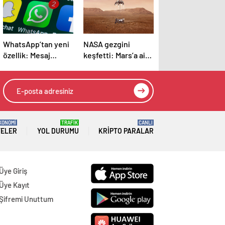
WhatsApp’tan yeni
NASA gezgini
özellik: Mesaj
keşfetti: Mars’a ait
iletirken iki kez
olmayan “kafatası”
düşünün
bulundu
KONOMİ
TRAFİK
CANLI
TELER
YOL DURUMU
KRIPTO PARALAR
Üye Giriş
Üye Kayıt
Şifremi Unuttum