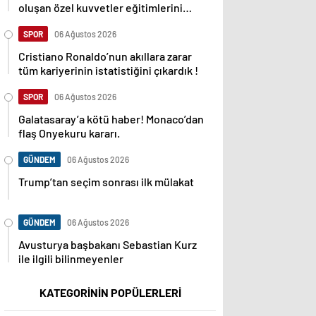
oluşan özel kuvvetler eğitimlerini
başlattı.
SPOR
06 Ağustos 2026
Cristiano Ronaldo’nun akıllara zarar
tüm kariyerinin istatistiğini çıkardık !
SPOR
06 Ağustos 2026
Galatasaray’a kötü haber! Monaco’dan
flaş Onyekuru kararı.
GÜNDEM
06 Ağustos 2026
Trump’tan seçim sonrası ilk mülakat
GÜNDEM
06 Ağustos 2026
Avusturya başbakanı Sebastian Kurz
ile ilgili bilinmeyenler
KATEGORİNİN POPÜLERLERİ