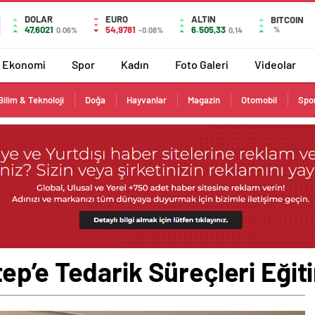
DOLAR
EURO
ALTIN
BITCOIN
47,6021
54,9781
6.505,33
%
0.06%
-0.08%
0,14
Ekonomi
Spor
Kadın
Foto Galeri
Videolar
Bilim & Teknoloji
Doğa
Hayvanlar
Magazin
Otomobil
Spo
p’e Tedarik Süreçleri Eğit