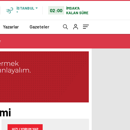
İMSAK'A
İSTANBUL
02:00
KALAN SÜRE
°
Yazarlar
Gazeteler
r
imi
HIZLI YORUM YAP