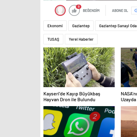
0
BEĞENDİM
ABONE OL
Ekonomi
Gaziantep
Gaziantep Sanayi Oda
TUSAŞ
Yerel Haberler
Kayseri’de Kayıp Büyükbaş
NASA’nı
Hayvan Dron ile Bulundu
Uzayda 
birine 