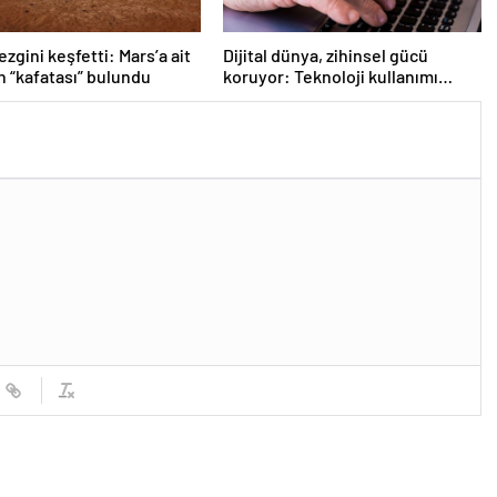
zgini keşfetti: Mars’a ait
Dijital dünya, zihinsel gücü
 “kafatası” bulundu
koruyor: Teknoloji kullanımı
demansa kalkan olabilir