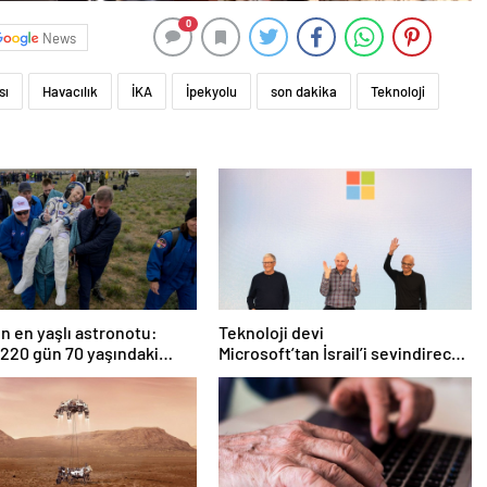
0
News
sı
Havacılık
İKA
İpekyolu
son dakika
Teknoloji
n en yaşlı astronotu:
Teknoloji devi
220 gün 70 yaşındaki
Microsoft’tan İsrail’i sevindirecek
ne yapar?
haber