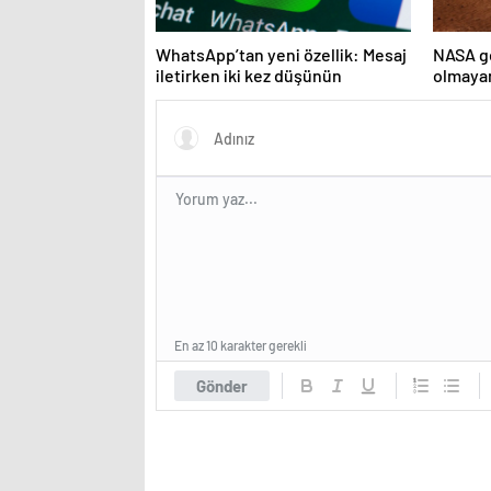
WhatsApp’tan yeni özellik: Mesaj
NASA ge
iletirken iki kez düşünün
olmayan
En az 10 karakter gerekli
Gönder