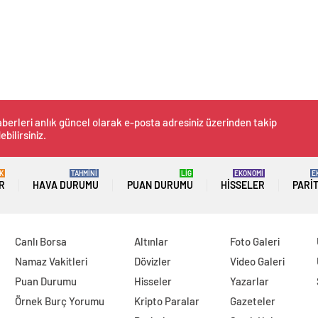
berleri anlık güncel olarak e-posta adresiniz üzerinden takip
ebilirsiniz.
K
TAHMİNİ
LİG
EKONOMİ
E
R
HAVA DURUMU
PUAN DURUMU
HISSELER
PARI
Canlı Borsa
Altınlar
Foto Galeri
Namaz Vakitleri
Dövizler
Video Galeri
Puan Durumu
Hisseler
Yazarlar
Örnek Burç Yorumu
Kripto Paralar
Gazeteler