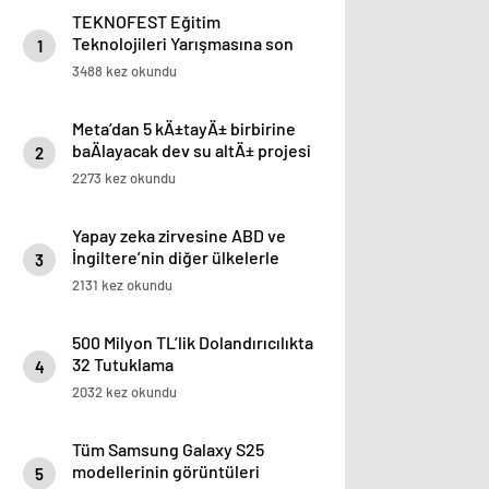
TEKNOFEST Eğitim
Teknolojileri Yarışmasına son
1
başvuru tarihi 20 Şubat
3488 kez okundu
Meta’dan 5 kÄ±tayÄ± birbirine
baÄlayacak dev su altÄ± projesi
2
2273 kez okundu
Yapay zeka zirvesine ABD ve
İngiltere’nin diğer ülkelerle
3
görüş ayrılığı damga vurdu
2131 kez okundu
500 Milyon TL’lik Dolandırıcılıkta
32 Tutuklama
4
2032 kez okundu
Tüm Samsung Galaxy S25
modellerinin görüntüleri
5