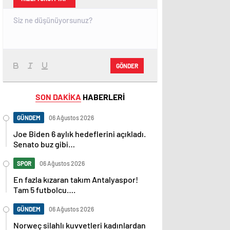
GÖNDER
SON DAKİKA
HABERLERİ
GÜNDEM
06 Ağustos 2026
Joe Biden 6 aylık hedeflerini açıkladı.
Senato buz gibi…
SPOR
06 Ağustos 2026
En fazla kızaran takım Antalyaspor!
Tam 5 futbolcu….
GÜNDEM
06 Ağustos 2026
Norweç silahlı kuvvetleri kadınlardan