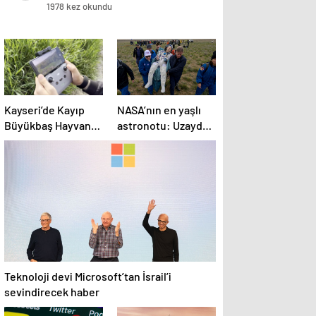
sızdırıldı
1978 kez okundu
Kayseri’de Kayıp
NASA’nın en yaşlı
Büyükbaş Hayvan
astronotu: Uzayda
Dron ile Bulundu
220 gün 70
yaşındaki birine ne
yapar?
Teknoloji devi Microsoft’tan İsrail’i
sevindirecek haber